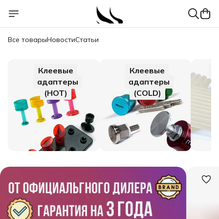
Все товары
Новости
Статьи
Клеевые
Клеевые
Г
адаптеры
адаптеры
(HOT)
(COLD)