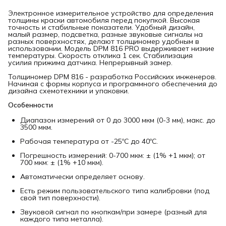
Электронное измерительное устройство для определения
толщины краски автомобиля перед покупкой. Высокая
точность и стабильные показатели. Удобный дизайн,
малый размер, подсветка, разные звуковые сигналы на
разных поверхностях, делают толщиномер удобным в
использовании. Модель DPM 816 PRO выдерживает низкие
температуры. Скорость отклика 1 сек. Стабилизация
усилия прижима датчика. Непрерывный замер.
Толщиномер DPM 816 - разработка Российских инженеров.
Начиная с формы корпуса и программного обеспечения до
дизайна схемотехники и упаковки.
Особенности
Диапазон измерений от 0 до 3000 мкм (0-3 мм), макс. до
3500 мкм.
Рабочая температура от -25ºС до 40ºС.
Погрешность измерений: 0-700 мкм: ± (1% +1 мкм); от
700 мкм: ± (1% +10 мкм).
Автоматически определяет основу.
Есть режим пользовательского типа калибровки (под
свой тип поверхности).
Звуковой сигнал по кнопкам/при замере (разный для
каждого типа металла).