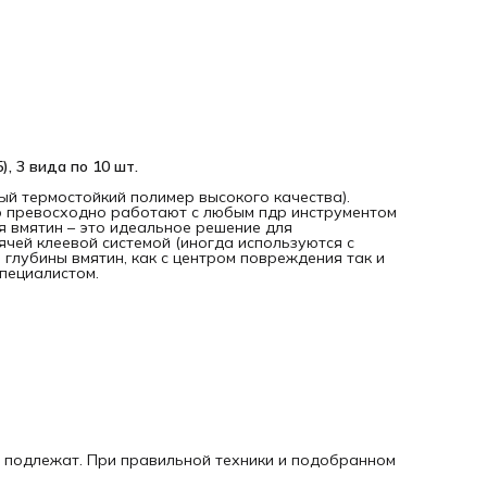
приложенной pdr-специалистом.
Комплектация
Клеевые грибки PDR Hexagon (25х12 мм), 10 шт.
Клеевые грибки PDR Hexagon (20х10 мм), 10 шт.
Клеевые грибки PDR Hexagon (30х15 мм), 10 шт.
Внимание!
Это расходный материал и после использования возврат
, 3 вида по 10 шт.
подлежат. При правильной техники и подобранном
инструменте, адаптеры прослужат дольше.
й термостойкий полимер высокого качества).
ар превосходно работают с любым пдр инструментом
я вмятин – это идеальное решение для
ячей клеевой системой (иногда используются с
 глубины вмятин, как с центром повреждения так и
специалистом.
е подлежат. При правильной техники и подобранном