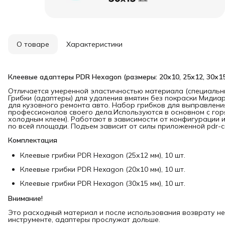
О товаре
Характеристики
Клеевые адаптеры PDR Hexagon (размеры: 20х10, 25х12, 30х15)
Отличается умеренной эластичностью материала (специальны
Грибки (адаптеры) для удаления вмятин без покраски Миди
для кузовного ремонта авто. Набор грибков для выправлени
профессионалов своего дела.Используются в основном с гор
холодным клеем). Работают в зависимости от конфигурации и
по всей площади. Подъем зависит от силы приложенной pdr-
Комплектация
Клеевые грибки PDR Hexagon (25х12 мм), 10 шт.
Клеевые грибки PDR Hexagon (20х10 мм), 10 шт.
Клеевые грибки PDR Hexagon (30х15 мм), 10 шт.
Внимание!
Это расходный материал и после использования возврату н
инструменте, адаптеры прослужат дольше.