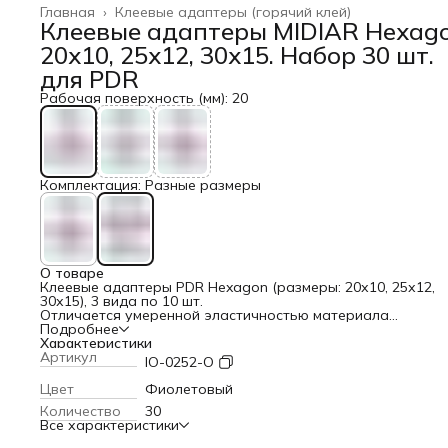
Главная
›
Клеевые адаптеры (горячий клей)
Клеевые адаптеры MIDIAR Hexag
20х10, 25х12, 30х15. Набор 30 шт.
для PDR
Рабочая поверхность (мм): 20
Комплектация: Разные размеры
О товаре
Клеевые адаптеры PDR Hexagon (размеры: 20х10, 25х12,
30х15), 3 вида по 10 шт.
Отличается умеренной эластичностью материала
(специальный термостойкий полимер высокого качества).
Подробнее
Грибки (адаптеры) для удаления вмятин без покраски Ми
Характеристики
превосходно работают с любым пдр инструментом для
Артикул
IO-0252-O
кузовного ремонта авто. Набор грибков для выправлени
вмятин – это идеальное решение для профессионалов св
Цвет
Фиолетовый
дела.Используются в основном с горячей клеевой систем
Количество
30
(иногда используются с холодным клеем). Работают в
Все характеристики
зависимости от конфигурации и глубины вмятин, как с це
повреждения так и по всей площади. Подъем зависит от 