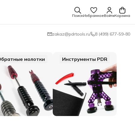
Поиск
Избранное
Войти
Корзина
zakaz@pdrtools.ru
8 (499) 677-59-80
Обратные молотки
Инструменты PDR