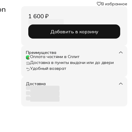
В избранное
on
1 600 ₽
Добавить в корзину
Преимущества
Оплата частями в Сплит
Доставка в пункты выдачи или до двери
Удобный возврат
Доставка
диар
я
оего
ой
нтром
силы