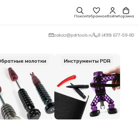
Поиск
Избранное
Войти
Корзина
zakaz@pdrtools.ru
8 (499) 677-59-80
Обратные молотки
Инструменты PDR