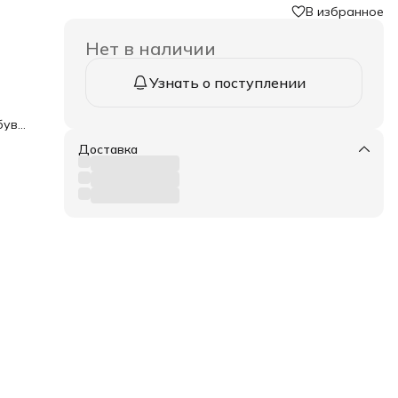
В избранное
Нет в наличии
Узнать о поступлении
був)
Доставка
тным
ым
ат.