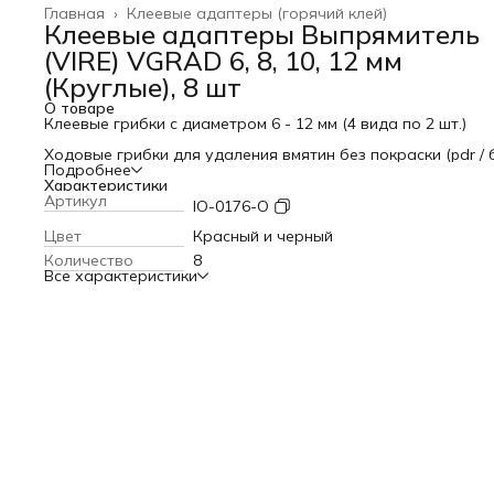
Главная
›
Клеевые адаптеры (горячий клей)
Клеевые адаптеры Выпрямитель
(VIRE) VGRAD 6, 8, 10, 12 мм
(Круглые), 8 шт
О товаре
Клеевые грибки с диаметром 6 - 12 мм (4 вида по 2 шт.)
Ходовые грибки для удаления вмятин без покраски (pdr / 
Подробнее
Характеристики
Серия адаптеров VGRAD с углублением для монтажа на
Артикул
IO-0176-O
пластину VIRE. предназначена для работы с легким обра
молотком общим весом до 1.5кг, в красном и черном
Цвет
Красный и черный
исполнении. Энергия удара с небольшим смягчением
Количество
8
передается на поверхность металла. Подъем с выраженн
Все характеристики
центром.
Внимание! Это расходный материал и возврату не подлеж
Они могут ломаться не только от многократного
использования, но и за счет неправильно подобранного
инструмента и техники.