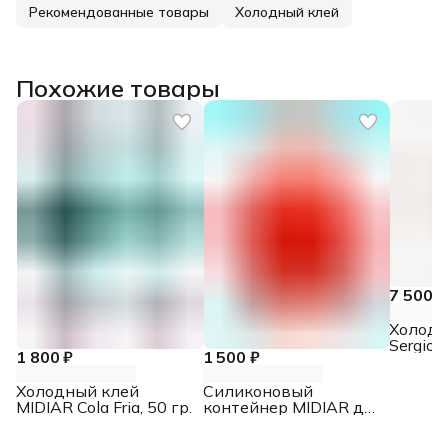
Рекомендованные товары
Холодный клей
Похожие товары
7 500 ₽
Холодн
Sergio P
1 800 ₽
1 500 ₽
(Бразил
зеленый
Холодный клей
Силиконовый
MIDIAR Cola Fria, 50 гр.
контейнер MIDIAR для
холодного клея,
красный