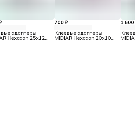
₽
700 ₽
1 600 ₽
евые адаптеры
Клеевые адаптеры
Клеевы
AR Hexagon 25х12
MIDIAR Hexagon 20х10
MIDIAR 
10 шт.
мм, 10 шт.
25х12, 
10 шт.