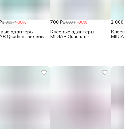
₽
700 ₽
2 000 ₽
1 000 ₽
−
30
%
1 000 ₽
−
30
%
евые адаптеры
Клеевые адаптеры
Клеевы
AR Quadrum, зеленые,
MIDIAR Quadrum -
MIDIAR P
т.
стартовый, 8 шт
мм), 4 в