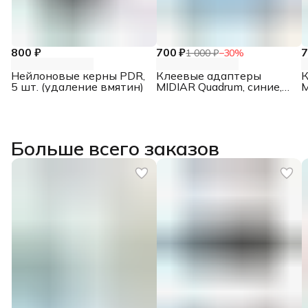
800 ₽
700 ₽
7
1 000 ₽
−
30
%
Нейлоновые керны PDR,
Клеевые адаптеры
К
5 шт. (удаление вмятин)
MIDIAR Quadrum, синие,
M
10 шт.
1
Больше всего заказов