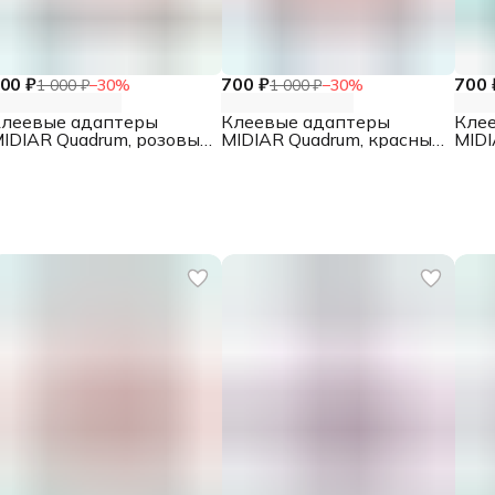
00 ₽
700 ₽
700 
1 000 ₽
−
30
%
1 000 ₽
−
30
%
леевые адаптеры
Клеевые адаптеры
Кле
IDIAR Quadrum, розовые,
MIDIAR Quadrum, красные,
MIDI
0 шт.
10 шт.
10 ш