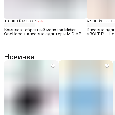
13 800 ₽
6 900 ₽
14 800 ₽
−
7
%
8 300 ₽
Комплект обратный молоток Midiar
Клеевые адап
OneHand + клеевые адаптеры MIDIAR
VBOLT FULL с
Piston (7, 9, 11, 13 мм), 4 вида по 3 шт.
Новинки