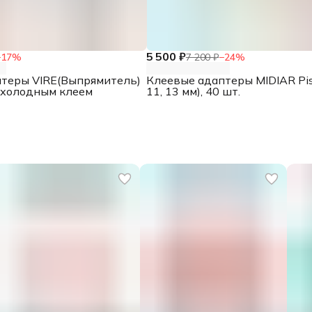
5 500 ₽
−
17
%
7 200 ₽
−
24
%
теры VIRE(Выпрямитель)
Клеевые адаптеры MIDIAR Pist
 холодным клеем
11, 13 мм), 40 шт.