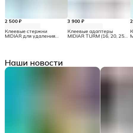
2 500 ₽
3 900 ₽
2
Клеевые стержни
Клеевые адаптеры
К
MIDIAR для удаления
MIDIAR TURM (16, 20, 25
M
вмятин, 30 шт.
мм), 3 шт.
м
Наши новости