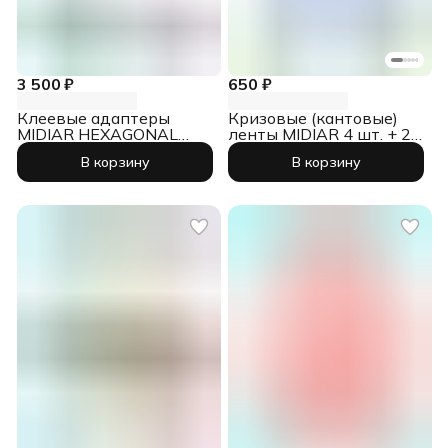
3 500 ₽
650 ₽
Клеевые адаптеры
Кризовые (кантовые)
MIDIAR HEXAGONAL
ленты MIDIAR 4 шт. + 2
(Ø30, Ø59, 109х28,
захвата для узких
В корзину
В корзину
89х54 мм), резьба М8, 4
протянутых вмятин
шт.