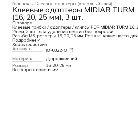
Главная
›
Клеевые адаптеры (холодный клей)
Клеевые адаптеры MIDIAR TURM
(16, 20, 25 мм), 3 шт.
О товаре
Клеевые грибки / адаптеры / клипсы PDR MIDIAR TURM 16, 2
25 мм, 3 шт., для удаления вмятин без покраски
Резьба M6, размеры 16, 20, 25 мм. Разные, яркие цвета для
удобного использования.
Подробнее
Легкий вес, дюралюминий. Используются с обратным
Характеристики
молотком для удаления вмятин без покраски.
Артикул
IO-0322-O
Подходят для укороченной ручки нашего обратного мол
MIDIAR.
Материал
Дюралюминий
Комплектация
Размер
16-20-25 мм
Клеевой грибок PDR TURM 16 мм
Все характеристики
Клеевой грибок PDR TURM 20 мм
Клеевой грибок PDR TURM 25 мм