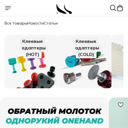
Все товары
Новости
Статьи
Клеевые
Клеевые
Г
адаптеры
адаптеры
(HOT)
(COLD)